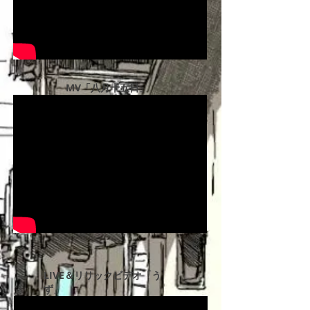
MV「八月十五日」
​LIVE＆リリックビデオ「う
ず」