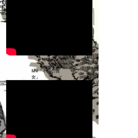
MV「不惑の貴
女」