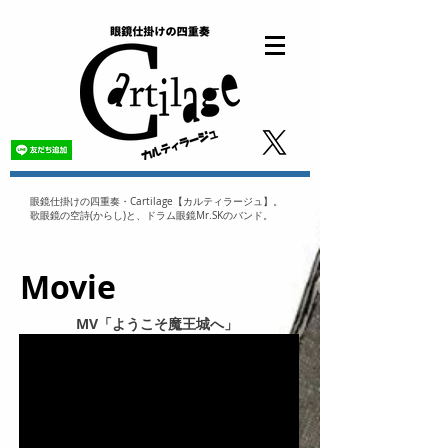
眼鏡仕掛けの四重奏・Cartilage【カルティラージュ】。
歌眼鏡の空詩(からし)と、ドラム眼鏡Mr.SKのバンド。
Movie
MV「ようこそ魔王城へ」